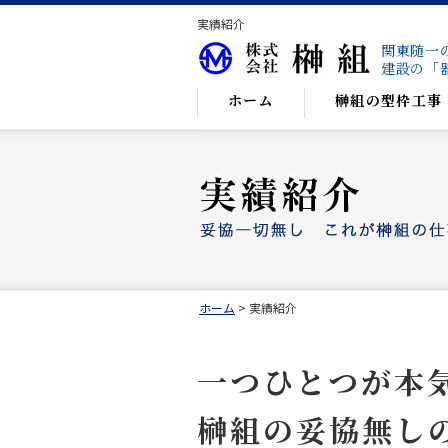
実績紹介
関東随一
建設の「
ホーム
榊組の型枠工事
ホーム
> 実績紹介
一つひとつが本
榊組の妥協無し